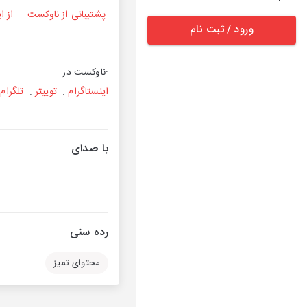
پشتیبانی از ناوکست
از 
ورود / ثبت نام
:ناوکست در
اینستاگرام
.
توییتر
.
تلگرام
با صدای
رده سنی
محتوای تمیز