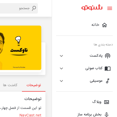
خانه
دسته بندی ها
پادکست
کتاب صوتی
موسیقی
توضیحات
کامنت ها
توضیحات
وبلاگ
تو این قسمت از فصل چهار، 
بخش برنامه ساز
NavCast.net