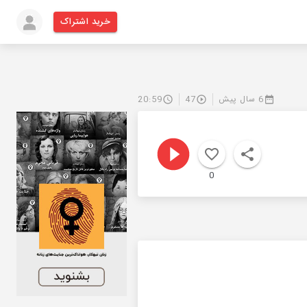
خرید اشتراک
6 سال پیش
47
20:59
0