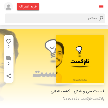
خرید اشتراک
0
0
قسمت سی و شش - کشف نادانی
پادکست ناوکست / Navcast