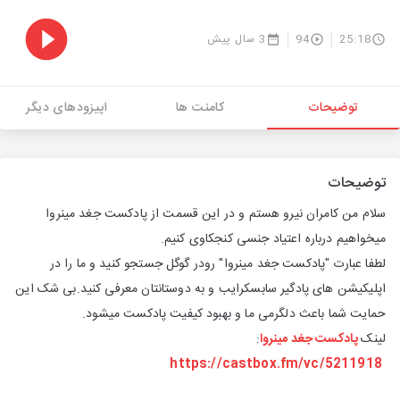
25:18
94
3 سال پیش
توضیحات
کامنت ها
اپیزودهای دیگر
توضیحات
سلام من کامران نیرو هستم و در این قسمت از پادکست جغد مینروا
میخواهیم درباره اعتیاد جنسی کنجکاوی کنیم.
لطفا عبارت "پادکست جغد مینروا" رودر گوگل جستجو کنید و ما را در
اپلیکیشن های پادگیر سابسکرایب و به دوستانتان معرفی کنید.بی شک این
حمایت شما باعث دلگرمی ما و بهبود کیفیت پادکست میشود.
لینک
پادکست جغد مینروا
:
https://castbox.fm/vc/5211918