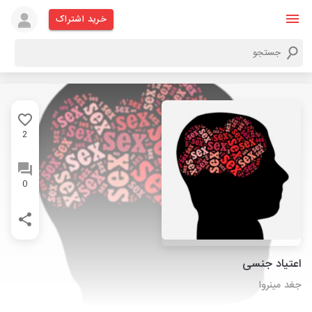
خرید اشتراک
2
0
اعتیاد جنسی
جغد مینروا