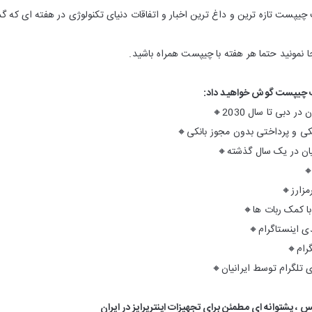
 چیپست تازه ترین و داغ ترین اخبار و اتفاقات دنیای تکنولوژی در هفته ای که گ
اگر قصد دارید از تکنولوژی جا نمونید حتما هر
آنچه در این شماره از پاد
🔸
بزرگترین پارک خور
🔸
ممنوعیت هر گونه فعالیت بانکی
🔸

🔸
تصوی
🔸
جمع آوری زبال
🔸
🔸
حل 
🔸
حامی این شماره ، مانیا سرویس ، پشتوانه ای مطمئن برای