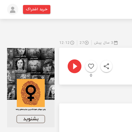
خرید اشتراک
3 سال پیش
27
12:12
0