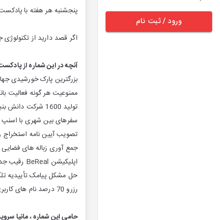
ذشت را با هم مرور می کنیم.
ورود / ثبت نام
 هفته با چیپست همراه باشید.
کست چیپست گوش خواهید داد:
شیدی جهان در دبی تا سال 2030
 و پرداختی بدون مجوز بانکی
تولید 1600 شرکت دانش بنیان در یک سال گذشته

سفرهای بین شهری با اسنپ
ب آیین نامه استخراج رمزارز
ه های فضایی با کمک ربات ها
اپلیکیشن BeReal رقیب جدی اینستاگرام
مشکل پیامک تأییدیه تلگرام
رزرو 70 درصد نام های کاربری تلگرام توسط ایرانیان
 تجهیزات اینترپرایز در ایران