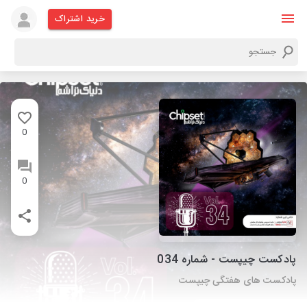
خرید اشتراک
0
0
پادکست چیپست - شماره 034
پادکست های هفتگی چیپست