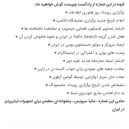
آنچه در این شماره از پادکست چیپست گوش خواهید داد:
برگزاری رویداد روز فناوری اطلاعات
🔸
اعلام تاریخ جدید برگزاری نمایشگاه الکامپ
🔸
انتشار تصاویر تلسکوپ فضایی جیمزوب و مشاهده ناشناخته ها
🔸
فعال شدن گزینه Safe Search در ایران و نحوه خاموش کردن آن
🔸
ایجاد مرورگر و موتور جستجوی بومی در ایران
🔸
پست های پولی و اشتراکی در اینستاگرام
🔸
انتشار اسناد محرمانه جدید علیه اوبر
🔸
ساخت جعبه های عمودی برای خواب کارمندان در ژاپن
🔸
نجات جان سرباز اوکراینی توسط گوشی آیفون
🔸
مشخص شدن تاریخ برگزاری رویداد سامسونگ
🔸
به دام افتادن سارق خودروی تسلا
🔸
حامی این شماره ، مانیا سرویس ، پشتوانه ای مطمئن برای تجهیزات اینترپرایز
در ایران