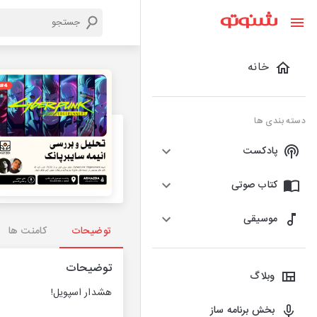
خانه
دسته بندی ها
پادکست
کتاب صوتی
موسیقی
توضیحات
کامنت ها
توضیحات
وبلاگ
هشدار اسپویل!
بخش برنامه ساز