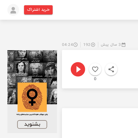
خرید اشتراک
3 سال پیش
192
04:24
0