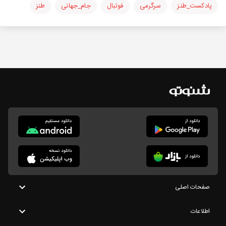
پادکست_طنز
سرگرمی
فوتبال
جام_جهانی
طنز
صفحات اصلی
اطلاعات