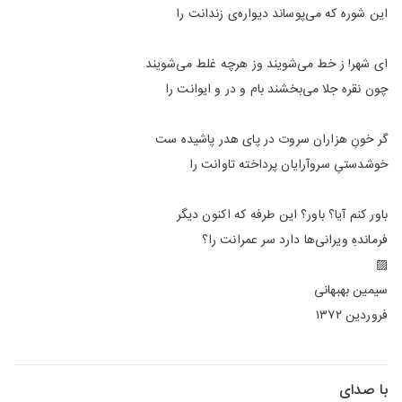
این شوره که می‌پوساند دیواره‌ی زندانت را
ای شهر! ز خط می‌شویند وز هرچه غلط می‌شویند
چون نقره جلا می‌بخشند بام و در و ایوانت را
گر خونِ هزاران سروت در پای هدر پاشیده ست
خوشدستیِ سروآرایان پرداخته تاوانت را
باور کنم آیا؟ باور؟ این طرفه که اکنون دیگر
فرماندهِ ویرانی‌ها دارد سر عمرانت را؟
▨
سیمین بهبهانی
فروردین ۱۳۷۲
با صدای