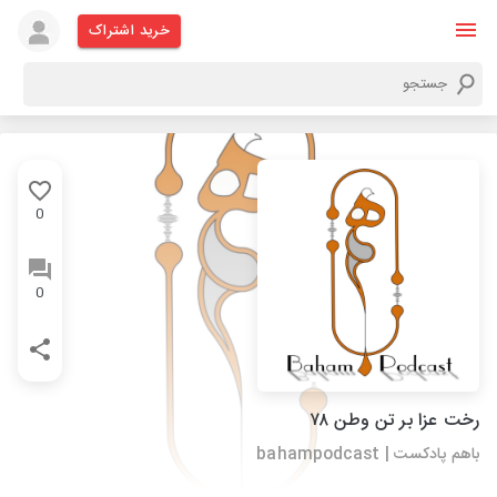
خرید اشتراک
0
0
رخت عزا بر تن وطن ۷۸
باهم پادکست | bahampodcast