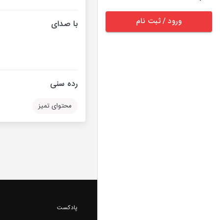
ورود / ثبت نام
با صدای
رده سنی
محتوای تمیز
پادکست