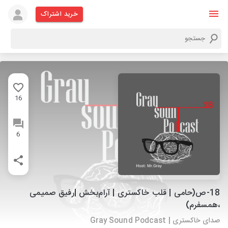
خرید اشتراک
16
6
18-ص(حامی | قلب خاکستری | آرام‌بخش |رفیق صمیمی
،همسفرم)
صدای خاکستری | Gray Sound Podcast