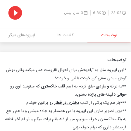
23:02
6.8K
3 سال پیش
توضیحات
کامنت ها
اپیزودهای دیگر
توضیحات
*این اپیزود مثل یه آرام‌بخش برای احوال ناآرومت عمل میکنه،وقتی بهش
گوش میدی سعی کن خودت باشی و خودت!
**یه
ترانه و ملودی
خلق کردم به اسم
قلب خاکستری
که میتونید اون رو
حوالی دقیقه های یازده
بشنوید
***باز هم یک برشی از کتاب
دختری در قطار
رو براتون خوندم
**توی تصویر سازی این اپیزود با من همسفر یه جاده میشی و با هم راجع
به
رنگ خاکستری
حرف میزنیم، من از ذهنیاتم برات میگم و تو ام آخر قطعه
فرصتشو داری که برام حرف بزنی