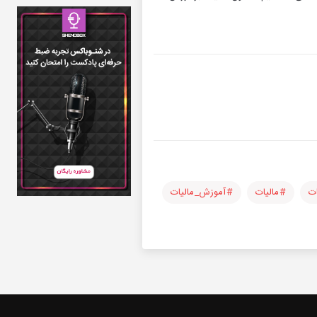
ات
#مالیات
#آموزش_مالیات