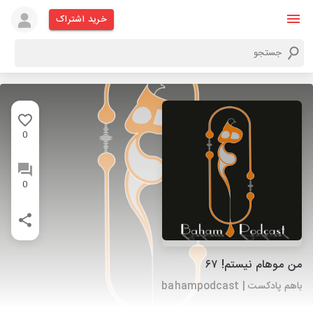
خرید اشتراک
0
0
من موهام نیستم! ۶۷
باهم پادکست | bahampodcast