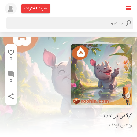
خرید اشتراک
0
0
کرگدن بی‌ادب
روهین کودک