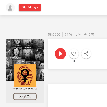
خرید اشتراک
5 ماه پیش
94
58:06
0