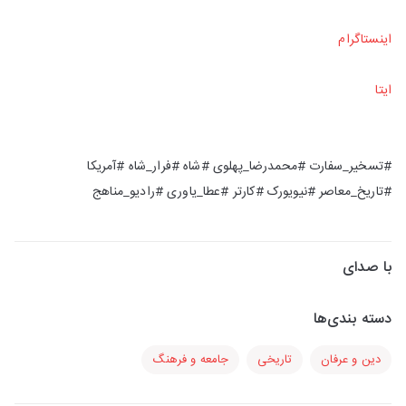
اینستاگرام
ایتا
#تسخیر_سفارت #محمدرضا_پهلوی #شاه #فرار_شاه #آمریکا
#تاریخ_معاصر #نیویورک #کارتر #عطا_یاوری #رادیو_مناهج
با صدای
دسته بندی‌ها
دین و عرفان
تاریخی
جامعه و فرهنگ