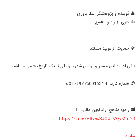
👤 گوینده و پژوهشگر: عطا یاوری
📻 کاری از رادیو مناهج
💎 حمایت از تولید مستند:
برای ادامه این مسیر و روشن شدن زوایای تاریک تاریخ، حامی ما باشید:
💳 شماره کارت: 6037997750016314
📻 رادیو مناهج؛ راه نوین دانایی👇🏻
https://t.me/+8yexXJCdJVQyMmY8
سایت