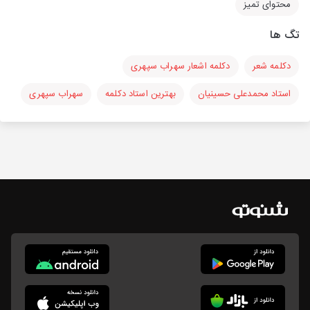
محتوای تمیز
تگ ها
دکلمه شعر
دکلمه اشعار سهراب سپهری
استاد محمدعلی حسینیان
بهترین استاد دکلمه
سهراب سپهری