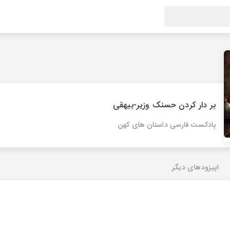
بر دار کردن حسنک وزیر-بیهقی
پادکست فارسی داستان های کهن
اپیزودهای دیگر