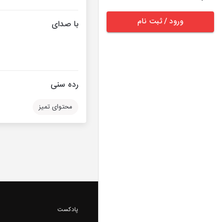
ورود / ثبت نام
با صدای
رده سنی
محتوای تمیز
پادکست