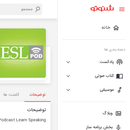
خانه
دسته بندی ها
پادکست
کتاب صوتی
موسیقی
توضیحات
کامنت ها
توضیحات
وبلاگ
odcast Learn Speaking
بخش برنامه ساز