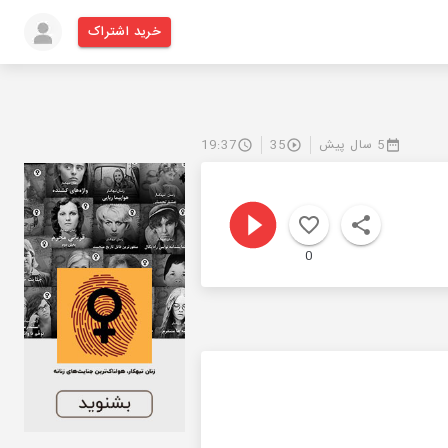
خرید اشتراک
5 سال پیش
35
19:37
0