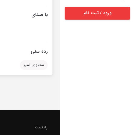
ورود / ثبت نام
با صدای
رده سنی
محتوای تمیز
پادکست