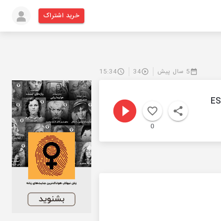
خرید اشتراک
5 سال پیش
34
15:34
ES
0