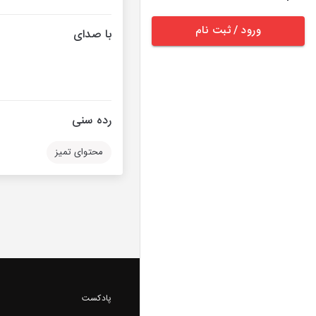
ورود / ثبت نام
با صدای
رده سنی
محتوای تمیز
پادکست