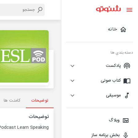
خانه
دسته بندی ها
پادکست
کتاب صوتی
موسیقی
توضیحات
کامنت ها
توضیحات
وبلاگ
odcast Learn Speaking
بخش برنامه ساز