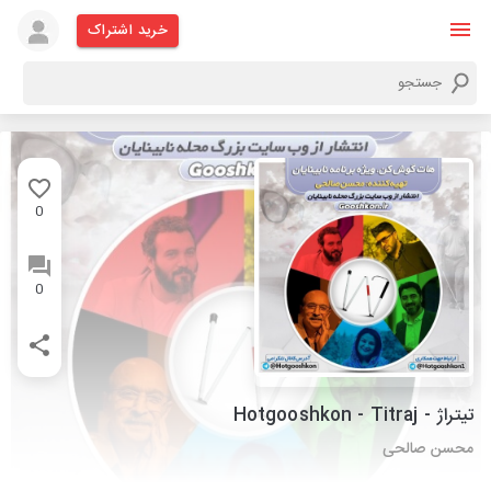
خرید اشتراک
0
0
تیتراژ - Hotgooshkon - Titraj
محسن صالحی