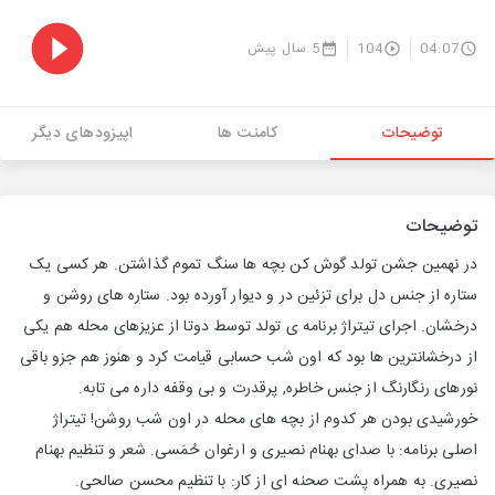
04:07
104
5 سال پیش
توضیحات
کامنت ها
اپیزودهای دیگر
توضیحات
در نهمین جشن تولد گوش کن بچه ها سنگ تموم گذاشتن. هر کسی یک
ستاره از جنس دل برای تزئین در و دیوار آورده بود. ستاره های روشن و
درخشان. اجرای تیتراژ برنامه ی تولد توسط دوتا از عزیزهای محله هم یکی
از درخشانترین ها بود که اون شب حسابی قیامت کرد و هنوز هم جزو باقی
نورهای رنگارنگ از جنس خاطره, پرقدرت و بی وقفه داره می تابه.
خورشیدی بودن هر کدوم از بچه های محله در اون شب روشن! تیتراژ
اصلی برنامه: با صدای بهنام نصیری و ارغوان حُمَسی. شعر و تنظیم بهنام
نصیری. به همراه پشت صحنه ای از کار: با تنظیم محسن صالحی.