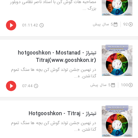
مصاحبه هات گوش کن با استاد ناصر نظامی دوبلور
بزرگ ...
92
5 سال پیش
01:11:42
تیتراژ - hotgooshkon - Mostanad
Titraj(www.gooshkon.ir)
در نهمین جشن تولد گوش کن بچه ها سنگ تموم
گذاشتن. ه...
100
5 سال پیش
07:44
تیتراژ - Hotgooshkon - Titraj
در نهمین جشن تولد گوش کن بچه ها سنگ تموم
گذاشتن. ه...