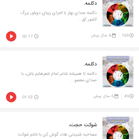
دکلمه.
دكلمه صدای بهار با اجرای زیبای دوبلور بزرگ
كشور آق...
103
6 سال پیش
02:17
دکلمه.
دكلمه تا همیشه شاعر تمام شعرهایم باش، با
صدای معصو...
49
6 سال پیش
01:53
شوكت حجت،
مصاحبه شنیدنی هات گوش كن با خانم شوكت