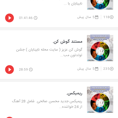
نابینایان با ...
118
5 سال پیش
01:41:46
مستند گوش کن.
گوش کن عزیز ( سایت محله نابینایان ) جشن
تولدتون مب...
235
5 سال پیش
28:59
ریمیکس.
ریمیكس جدید محسن صالحی. شامل 28 آهنگ
از 24 خواننده...