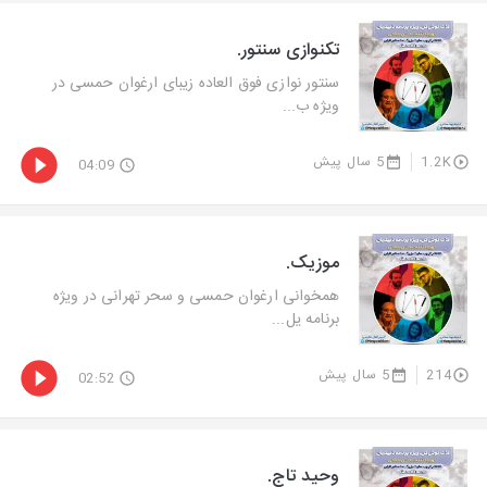
تکنوازی سنتور.
سنتور نوازی فوق العاده زیبای ارغوان حمسی در
ویژه ب...
1.2K
5 سال پیش
04:09
موزیک.
همخوانی ارغوان حمسی و سحر تهرانی در ویژه
برنامه یل...
214
5 سال پیش
02:52
وحید تاج.