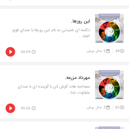
این روزها.
دکلمه ای شنیدنی به نام این روزها با صدای فوق
العاد...
48
5 سال پیش
04:09
مهرداد مزرعه.
مصاحبه هات گوش کن با گوینده ای با صدای
متفاوت، جنا...
83
5 سال پیش
45:36