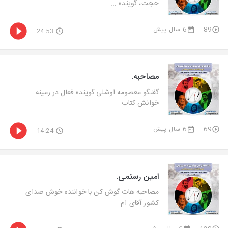
حجت، گوینده ...
89
6 سال پیش
24:53
مصاحبه.
گفتگو معصومه اوشلی گوینده فعال در زمینه
خوانش كتاب...
69
6 سال پیش
14:24
امین رستمی.
مصاحبه هات گوش كن با خواننده خوش صدای
كشور آقای ام...