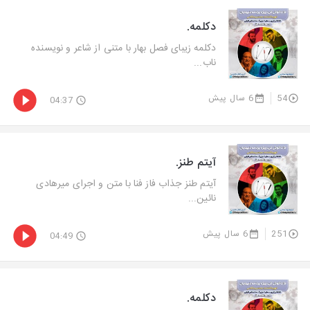
دکلمه.
دكلمه زیبای فصل بهار با متنی از شاعر و نویسنده
ناب...
54
6 سال پیش
04:37
آیتم طنز.
آیتم طنز جذاب فاز فنا با متن و اجرای میرهادی
نائین...
251
6 سال پیش
04:49
دکلمه.