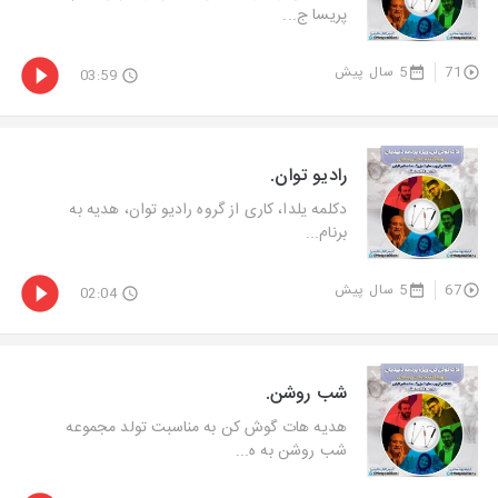
پریسا ج...
71
5 سال پیش
03:59
رادیو توان.
دكلمه یلدا، كاری از گروه رادیو توان، هدیه به
برنام...
67
5 سال پیش
02:04
شب روشن.
هدیه هات گوش كن به مناسبت تولد مجموعه
شب روشن به ه...