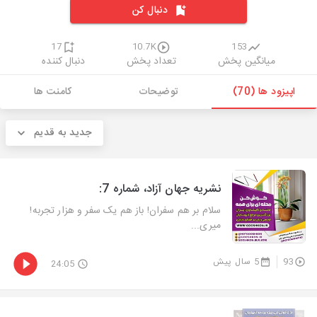
دنبال کن
17
10.7K
153
میانگین پخش
تعداد پخش
دنبال کننده
اپیزود ها (70)
توضیحات
کامنت ها
جدید به قدیم
نشریه جهان آزاد، شماره 7:
سلام بر هم سفران! باز هم یک سفر و هزار تجربه!
میری...
93
5 سال پیش
24:05