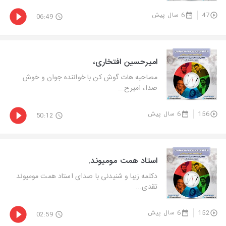
47
6 سال پیش
06:49
امیرحسین افتخاری،
مصاحبه هات گوش كن با خواننده جوان و خوش
صدا، امیرح...
156
6 سال پیش
50:12
استاد همت مومیوند.
دكلمه زیبا و شنیدنی با صدای استاد همت مومیوند
تقدی...
152
6 سال پیش
02:59