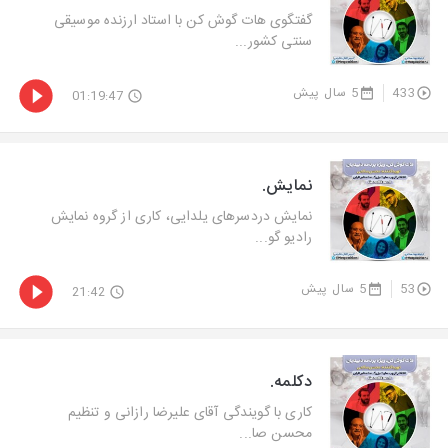
گفتگوی هات گوش كن با استاد ارزنده موسیقی
سنتی كشور...
433
5 سال پیش
01:19:47
نمایش.
نمایش دردسرهای یلدایی، كاری از گروه نمایش
رادیو گو...
53
5 سال پیش
21:42
دکلمه.
كاری با گویندگی آقای علیرضا رازانی و تنظیم
محسن صا...