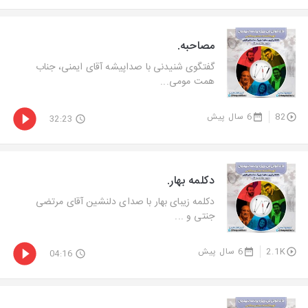
مصاحبه.
گفتگوی شنیدنی با صداپیشه آقای ایمنی، جناب
همت مومی...
82
6 سال پیش
32:23
دکلمه بهار.
دكلمه زیبای بهار با صدای دلنشین آقای مرتضی
جنتی و ...
2.1K
6 سال پیش
04:16