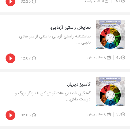
107
5 سال پیش
32:26
نمایش راستی آزمایی.
نمایشنامه راستی آزمایی با متنی از میر هادی
نائینی ...
45
6 سال پیش
12:07
کامبیز دیرباز.
گفتگوی شنیدنی هات گوش كن با بازیگر بزرگ و
دوست داش...
58
6 سال پیش
32:06