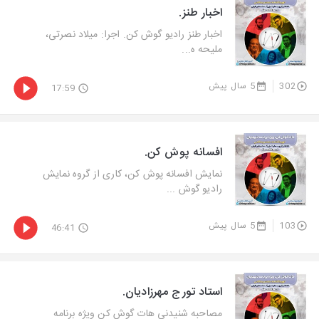
اخبار طنز.
اخبار طنز رادیو گوش کن. اجرا: میلاد نصرتی،
ملیحه ه...
302
5 سال پیش
17:59
افسانه پوش کن.
نمایش افسانه پوش کن، کاری از گروه نمایش
رادیو گوش ...
103
5 سال پیش
46:41
استاد تورج مهرزادیان.
مصاحبه شنیدنی هات گوش کن ویژه برنامه