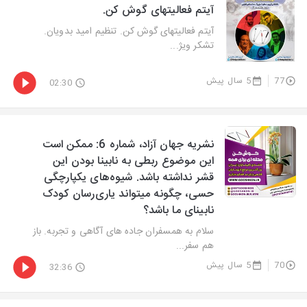
آیتم فعالیتهای گوش کن.
آیتم فعالیتهای گوش کن. تنظیم امید بدویان.
تشکر ویژ...
77
5 سال پیش
02:30
نشریه جهان آزاد، شماره 6: ممکن است
این موضوع ربطی به نابینا بودن این
قشر نداشته باشد. شیوه‌های یکپارچگی
حسی، چگونه میتواند یاری‌رسان کودک
نابینای ما باشد؟
سلام به همسفران جاده های آگاهی و تجربه. باز
هم سفر...
70
5 سال پیش
32:36