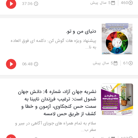
460
5 سال پیش
37:36
دنیای من و تو.
پیشنهاد ویژه هات گوش كن: دكلمه ای فوق العاده
به نا...
61
5 سال پیش
06:48
نشریه جهان آزاد، شماره 4: دانش جهان
شمول است: ترغیب فرزندان نابینا به
سمت حس کنجکاوی، آزمون و خطا و
کشف از طریق حس لامسه
سلام به تمام همراه های جویای آگاهی در سِیر و
سفر ب...