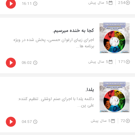
254
5 سال پیش
16:11
کجا به خنده میرسیم.
اجرای زیبای ارغوان حمسی، پخش شده در ویژه
برنامه ها...
171
5 سال پیش
06:02
یلدا.
دكلمه یلدا با اجرای صنم اوشلی. تنظیم کننده:
علی پن...
72
5 سال پیش
04:57