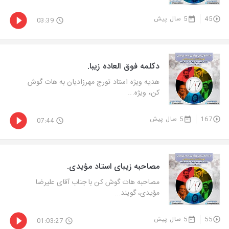
45
5 سال پیش
03:39
دکلمه فوق العاده زیبا.
هدیه ویژه استاد تورج مهرزادیان به هات گوش
کن، ویژه...
167
5 سال پیش
07:44
مصاحبه زیبای استاد مؤیدی.
مصاحبه هات گوش کن با جناب آقای علیرضا
مؤیدی، گویند...
55
5 سال پیش
01:03:27