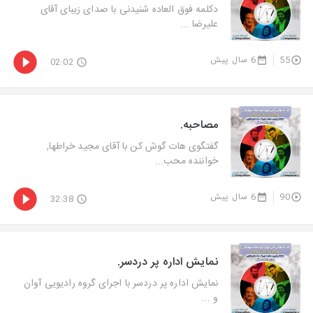
دكلمه فوق العاده شنیدنی با صدای زیبای آقای
علیرضا ...
55
6 سال پیش
02:02
مصاحبه.
گفتگوی هات گوش كن با آقای مجید خراطها,
خواننده محب...
90
6 سال پیش
32:38
نمایش اداره پر دردسر.
نمایش اداره پر دردسر با اجرای گروه رادیویی آوان
و ...