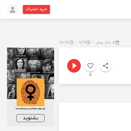
خرید اشتراک
6 سال پیش
579
10:33
0