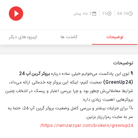
04:10
15
7 ماه پیش
توضیحات
کامنت ها
اپیزودهای دیگر
توضیحات
🎙️ توی این پادکست می‌خوایم خیلی ساده درباره
بروکر گرین آپ 24
(GreenUp24)
صحبت کنیم؛ اینکه این بروکر چه خدماتی ارائه می‌داد،
شرایط معاملاتی‌ش چطور بود و چرا بررسی اعتبار و ریسک در انتخاب چنین
بروکرهایی اهمیت زیادی داره.
🔍 برای جزئیات بیشتر و بررسی کامل وضعیت بروکر گرین آپ 24، حتما یه
سر به سایت رمزارزیار بزنین:
https://ramzarzyar.com/brokers/greenup24/