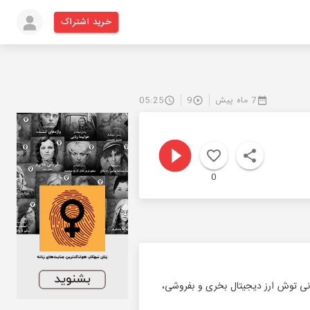
خرید اشتراک
7 ماه پیش
9
05:25
0
ی توش ارز دیجیتال بخری و بفروشی،