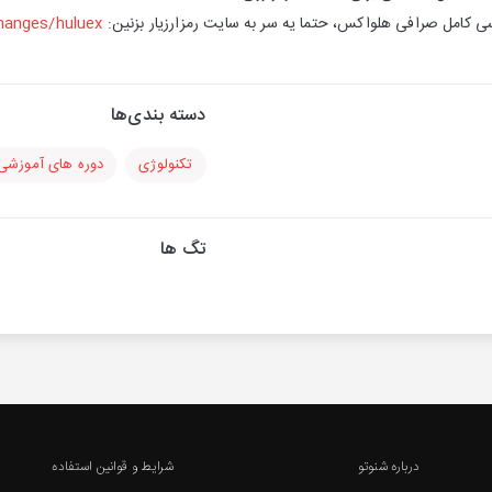
سی کامل صرافی هلواکس، حتما یه سر به سایت رمزارزیار بزنین:
anges/huluex/
دسته بندی‌ها
تکنولوژی
دوره های آموزشی
تگ ها
درباره شنوتو
شرایط و قوانین استفاده