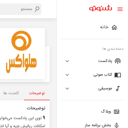
خانه
دسته بندی ها
پادکست
کتاب صوتی
موسیقی
توضیحات
کامنت ها
توضیحات
وبلاگ
🎙️ توی این پادکست می‌خوای
بخش برنامه ساز
امکانات ریالیش چیه و آیا ان