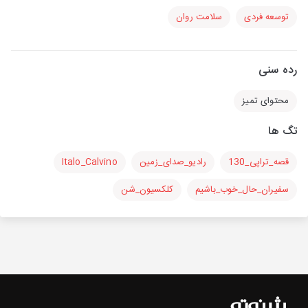
توسعه فردی
سلامت روان
رده سنی
محتوای تمیز
تگ ها
قصه_تراپی_130
رادیو_صدای_زمین
Italo_Calvino
سفیران_حال_خوب_باشیم
کلکسیون_شن