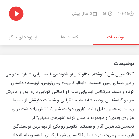
10:46
50
3 سال پیش
توضیحات
کامنت ها
اپیزودهای دیگر
توضیحات
" کلکسیون شن " نوشته: ایتالو کالوینو شنونده‌‌ی قصه تراپی شماره صدوسی
رادیو صدای زمین هستید. «ایتالو کالوینو» رمان‌نویس، نویسنده‌ داستان
کوتاه و منتقد سرشناس ایتالیایی‌ست. او اصالتی کوبایی داره. پدر و مادرش
هر دو گیاه‌شناس بودند؛ شاید طبیعت‌گرایی و شناخت دقیقش از محیط
زیست به همین دلیل باشه. "بارون درخت‌نشین"، "شش یادداشت برای
هزاره‌ی بعدی" و مجموعه داستان کوتاه "شهرهای نامرئی" از
تحسین‌شده‌ترین آثار او هستند. کالوینو رو یکی از مهم‌ترین نویسندگان
قرن بیستم می‌دانند. داستان کلکسیون شن از کتابی با همین نام انتخاب