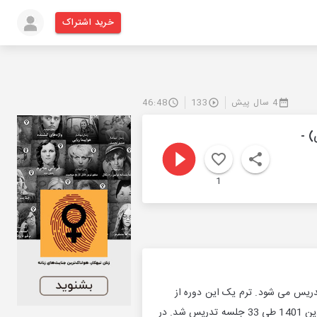
خرید اشتراک
4 سال پیش
133
46:48
) -
1
شی است که طی آن نظام منسجم 68 سوره پایانی قرآن تدریس می شود. ترم یک این دوره از
خرداد تا مهر 1400 طی 41 جلسه، ترم دو از مهر تا دی 1400 طی 31 جلسه و ترم سه از بهمن 1400 تا فروردین 1401 طی 33 جلسه تدریس شد. در