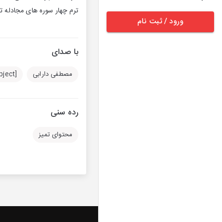
ترم چهار سوره های مجادله تا تغابن بر اساس کتاب جلد3 تدب
ورود / ثبت نام
با صدای
مصطفی دارابی
[object Object]
رده سنی
محتوای تمیز