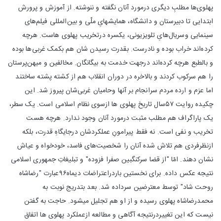
پهلوی‌ها مطلبِ دیگری درمورد آنان نگفته و ننوشته. از آموزش و پرورش
ابتدایی تا دبیرستان و دانشگاه، همایشهایِ ملّی و بین‌المللی فیلم‌های
سینمایی وسریال‌هایِ تلویزیونی، یکسره درتخریب پهلوی هاست. هرچه
کرده‌اند خراب بوده و نادرست. بقدرت رسیدن شان هم بکمک غربی‌ها بوده
و بالطبع هرچه کرده‌اند درجهت خدمت به بیگانگان. مخالفین و میهن‌پرستان
را هم سرکوب کردند و بالاخره در دوران انقلاب هم از کشته پشته ساختند
اما عزم و ارده مردم سرانجام بر آنها وحامیان غربی‌شان پیروز شد. این
چکیده روایت ۵۷سال تاریخ پهلوی ها ازسوی نظام اسلامی است. یک سطر،
یک پاراگراف هم مطلب مثبت درمورد آنان وجود ندارد. هرچه هست
تخریب و نفی است. نه فقط پیرامونِ عملکردشان درجایگاهِ قدرت، بلکه
ازنظرفردی هم تلاش شده آنان را شخصیت‌های فاسد، خودخواه و عیاش
نشان دهند. امّا "از قضا سرکنگبین صفرا فزوده" و تبلیغاتِ جمهوری اسلامی
نتیجه عکس داده. برای نخستین باردراعتراضات دیماه۹۶عبارت "رضاشاه
روحت شاد" توسط معترضین سرداده شد. بعد بتدریج نوبت به
محمدرضاشاه پهلوی رسیده و از او هم تجلیل میشود. حاجت به گفتن
نیست که این تغییردرنتیجه آگاهی و مطالعه ازعملکرد پهلوی ها اتفاق