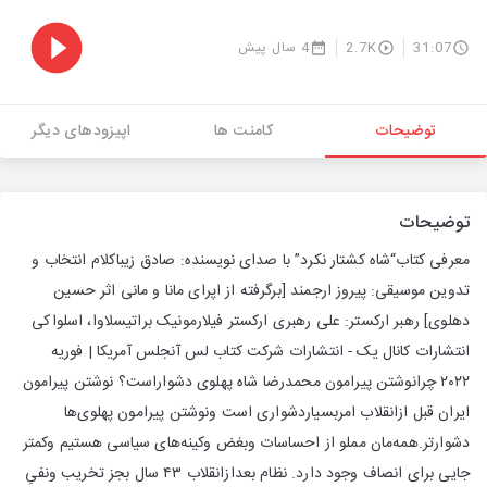
31:07
2.7K
4 سال پیش
توضیحات
کامنت ها
اپیزودهای دیگر
توضیحات
معرفی کتاب“شاه کشتار نکرد” با صدای نویسنده: صادق زیباکلام انتخاب و
تدوین موسیقی: پیروز ارجمند [برگرفته از اپرای مانا و مانی اثر حسین
دهلوی] رهبر ارکستر: علی رهبری ارکستر فیلارمونیک براتیسلاوا، اسلواکی
انتشارات کانال یک - انتشارات شرکت کتاب لس آنجلس آمریکا | فوریه
۲۰۲۲ چرانوشتن پیرامون محمدرضا شاه پهلوی دشواراست؟ نوشتن پیرامون
ایران قبل ازانقلاب امربسیاردشواری است ونوشتن پیرامون پهلوی‌ها
دشوارتر.همه‌مان مملو از احساسات وبغض وکینه‌های سیاسی هستیم وکمتر
جایی برای انصاف وجود دارد. نظام بعدازانقلاب ۴۳ سال بجز تخریب ونفیِ