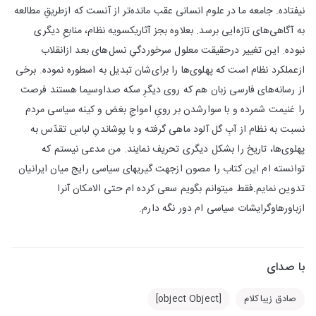
نیفتاده. جامعه ما در علوم انسانی عقب مانده‌تر از آنست که ازطریقِ مطالعه
به آگاهی‌های تازه‌ایی برسد. بعلاوه بجز آثاریکسویه نظام، منابعِ دیگری
نبوده. این تغییر درحقیقت معلول سرخوردگیِ نسل‌های بعد ازانقلاب
ازعملکرد نظام است که پهلوی‌ها را برای‌شان تبدیل به اسطوره نموده. برخی
از رسانه‌های فارسی زبان هم که روی دیگرِ سکه صداوسیما هستند فرصت
را غنیمت شمرده و با سوارشدن بر رویِ امواجِ بغض و کینه سیاسی مردم
نسبت به نظام از آبِ گل آلود ماهی گرفته و با پوشاندنِ لباسِ تقدّس به
پهلوی‌ها، تاریخ را بشکل دیگری تحریف نمایند. من مدعی نیستم که
توانسته ام این کتاب را مصون ازجهت گیریهای سیاسی رایج میان ایرانیان
تدوین نمایم.فقط میتوانم بگویم سعی کرده ام حتی الامکان آنرا
ازباورهاوگرایشات سیاسی ام دور نگه دارم.
با صدای
صادق زیباکلام
[object Object]