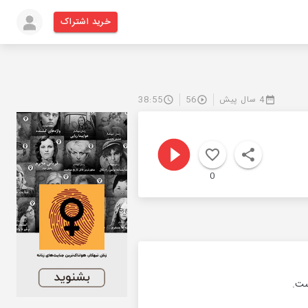
خرید اشتراک
4 سال پیش
56
38:55
0
ست.