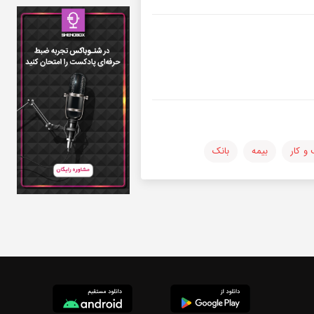
و کار
بیمه
بانک