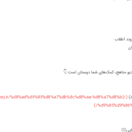
ند انقلاب
ان
دیو مناهج، کمک‌های شما دوستان است:👇
د)
nahej.ir/%d8%ad%d9%85%d8%a7%db%8c%d8%aa-%d8%a7%d8%b2-
%d9%85%d9%86%
یی👇🏻