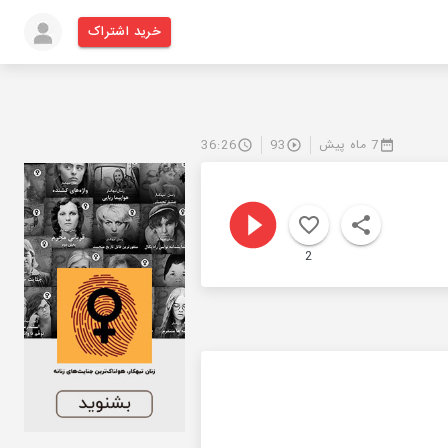
خرید اشتراک
7 ماه پیش
93
36:26
2