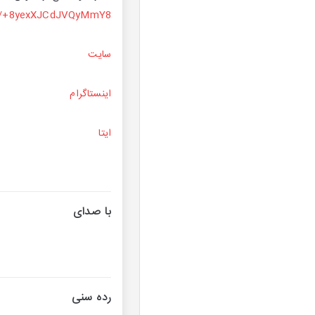
me/+8yexXJCdJVQyMmY8
سایت
اینستاگرام
ایتا
با صدای
رده سنی