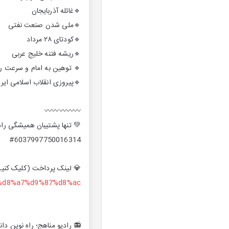
🔹غائله آذربایجان
🔹ملی شدن صنعت نفتی
🔹کودتای ۲۸ مرداد
🔹ریشه فتنه خلیج عربی
🔹 توهین به امام و سرعت رو
🔹پیروزی انقلاب اسلامی ایر
〰️〰️〰️〰️〰️
💚 تنها پشتیبان همیشگی را
#6037997750016314
💎 لینک پرداخت (کلیک کنی
d8%a7%d9%87%d8%ac/)
📻 رادیو مناهج؛ راه نوین دانا