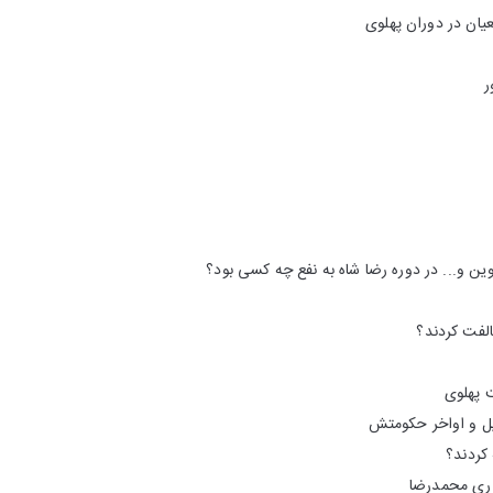
🎧 این قسمت: وضع

🏙 ساخت راه‌آهن و ارتش نوین و... در دوره 
❓چرا علما ب
🔹کودت
🔹تغییر رفتار رضاخ
🔹چرا م
🔹جنگ جهانی