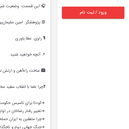
یت شیعیان در دوران پهلوی
ورود / ثبت نام
 پژوهشگر: امین سلیمان‌پور
🎙 راوی: عطا یاوری
📌 آنچه خواهید شنید:
رضا شاه به نفع چه کسی بود؟
ا انقلاب سفید مخالفت کردند؟
ا برای تاسیس حکومت پهلوی
ان در اوایل و اواخر حکومتش
تفقین به ایران حمله کردند؟
 دوم و تاجگذاری محمدرضا