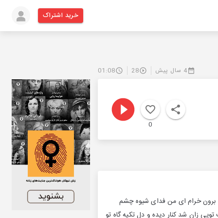
خرید اشتراک
4 سال پیش
28
01:08
0
از حد برون خرام ای من فدای شيوه چشم
تويی زان شد کنار ديده و دل تکيه گاه تو