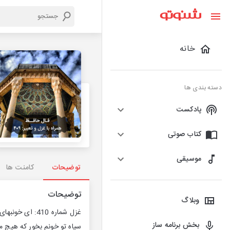
خانه
دسته بندی ها
پادکست
کتاب صوتی
موسیقی
توضیحات
کامنت ها
توضیحات
وبلاگ
غزل شماره 410
بخش برنامه ساز
سياه تو خونم بخور که هيچ مل