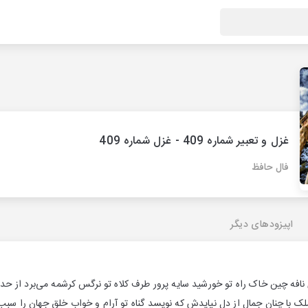
غزل و تعبیر شماره 409 - غزل شماره 409
فال حافظ
اپیزودهای دیگر
: ای خونبهای نافه چين خاک راه تو خورشيد سايه پرور طرف کلاه تو نرگس کرشمه می‌برد 
ک با چنان جمال از دل نيايدش که نويسد گناه تو آرام و خواب خلق جهان را سبب 