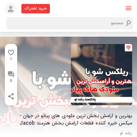
خرید اشتراک
1
0
بهترین و آرامش بخش ترین ملودی های پیانو در جهان -
میکس خیره کننده قطعات آرامش بخش هنرمند Jacob
Ladegaard
رشد تو