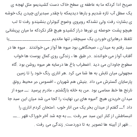
صریح ادا کردکه ما به عاطفه ی سطح خاک دست کشیدیمو مثل لهجه ی
یک سطل آب تازه شدیم و بارها دیدیمکه با چقدر سبدبرای چیدن یک خوشه
ی بشارت رفت ولی نشدکه روبروی وضوح کبوتران بنشیندو رفت تا لب
هیچو پشت حوصله ی نورها دراز کشیدو هیچ فکر نکردکه ما میان پریشانی
تلفظ درهابرای خوردن یک سیبچقدر تنها ماندیم.___________________با
سبد رفتم به میدان ، صبحگاهی بود میوه ها آواز می خواندند . میوه ها در
آفتاب آواز می خواندند .در طبق ها ، زندگی روی کمال پوست ها خواب
سطوح جاودان می دید .اضطراب باغ ها درسایه هر میوه روشن بود .گاه
مجهولی میان تابش به ها شنا می کرد .هر اناری رنگ خود را تا زمین
پارسایان گسترش می داد .بنیش هم شهریان ، افسوس ،بر محیط رونق
نارنج ها خط مماسی بود .من به خانه بازگشتم ، مادرم پرسید :ــ میوه از
میدان خریدی هیچ ؟میوه های بی نهایت را کجا می شد میان این سبد جا
داد ؟ــ گفتم از میدان بخر یک من انار خوب .امتحان کردم اناری را
انبساطش از کنار این سبد سر رفت .ــ به چه شد آخر خوراک ظهر ...ــ
...ظهر از آیینه ها تصویر ِ به تا دوردست ِ زندگی می رفت .