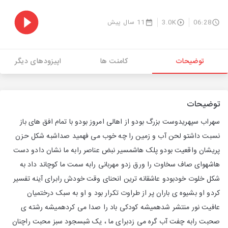
06:28
3.0K
11 سال پیش
توضیحات
کامنت ها
اپیزودهای دیگر
توضیحات
سهراب سپهریدوست بزرگ بودو از اهالی امروز بودو با تمام افق های باز
نسبت داشتو لحن آب و زمین را چه خوب می فهمید صداشبه شکل حزن
پریشان واقعیت بودو پلک هاشمسیر نبض عناصر رابه ما نشان دادو دست
هاشهوای صاف سخاوت را ورق زدو مهربانی رابه سمت ما کوچاند داد به
شکل خلوت خودبودو عاشقانه ترین انحنای وقت خودش رابرای آینه تفسیر
کردو او بشیوه ی باران پر از طراوت تکرار بود و او به سبک درختمیان
عافیت نور منتشر شدهمیشه کودکی باد را صدا می کردهمیشه رشته ی
صحبت رابه چفت آب گره می زدبرای ما ، یک شبسجود سبز محبت راچنان