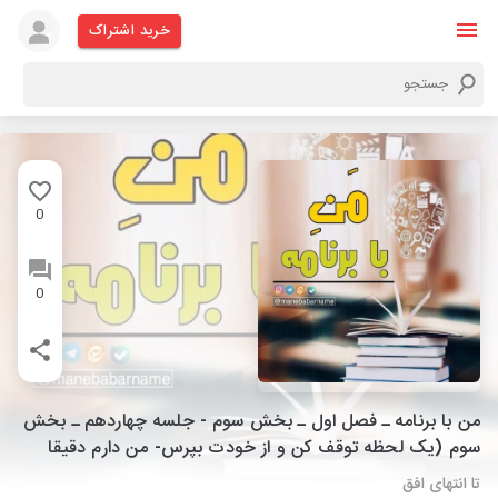
خرید اشتراک
0
0
من با برنامه ـ فصل اول ـ بخش سوم - جلسه چهاردهم ـ بخش
سوم (یک لحظه توقف کن و از خودت بپرس- من دارم دقیقا
چی کار می کنم؟)
تا‌ انتهای افق