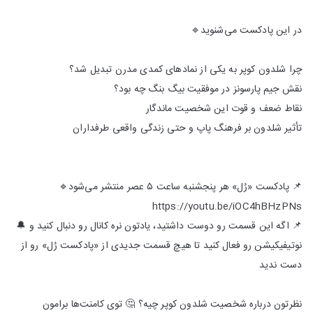
در این پادکست می‌شنوید🔹
چرا شلدون کوپر به یکی از نمادهای کمدی مدرن تبدیل شد؟
نقش جیم پارسونز در موفقیت بیگ بنگ چه بود؟
نقاط ضعف و قوت این شخصیت ماندگار
تأثیر شلدون بر فرهنگ پاپ و حتی زندگی واقعی طرفداران
📌 پادکست «رُل» هر پنجشنبه ساعت ۵ عصر منتشر می‌شود🔹
https://youtu.be/iOC4hBHzPNs
📌 اگه این قسمت رو دوست داشتید، یادتون نره کانال رو دنبال کنید و 🔔
نوتیفیکیشن رو فعال کنید تا هیچ قسمت جدیدی از «پادکست رُل» رو از
دست ندید
نظرتون درباره شخصیت شلدون کوپر چیه؟ 🤔 توی کامنت‌ها برامون