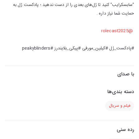
"سابسکرایب" کنید تا رُل‌های بعدی را از دست ندهید ؛ پادکست رُل به
حمایت شما نیاز داره .
@rolecast2025
#پادکست_رُل #کیلین_مورفی #پیکی_بلایندرز #peakyblinders
با صدای
دسته بندی‌ها
فیلم و سریال
رده سنی