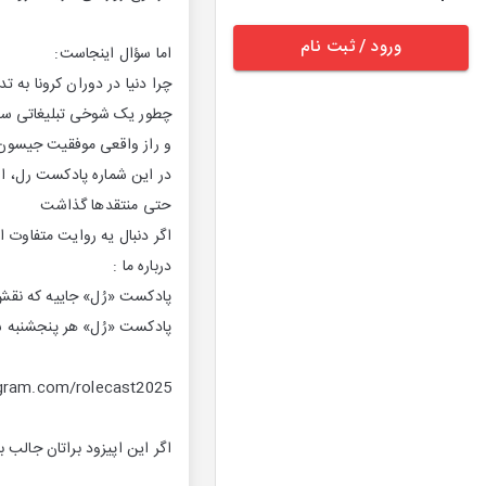
ورود / ثبت نام
اما سؤال اینجاست:
چرا دنیا در دوران کرونا به ت
چطور یک شوخی تبلیغاتی ساد
و راز واقعی موفقیت جیسو
در این شماره پادکست رل، از
حتی منتقدها گذاشت
اگر دنبال یه روایت متفاوت
درباره ما :
پادکست «رُل» جاییه که نقش‌
پادکست «رُل» هر پنجشنبه ساعت ۵ عصر منتشر
agram.com/rolecast2025
اگر این اپیزود براتان جالب ب