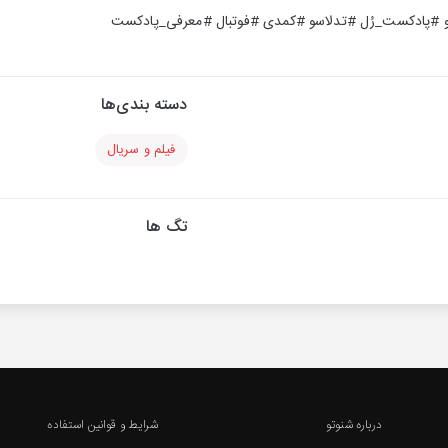
 #پادکست_رُل #تدلاسو #کمدی #فوتبال #معرفی_پادکست
دسته بندی‌ها
فیلم و سریال
تگ ها
درباره شنوتو
شرایط و قوانین استفاده