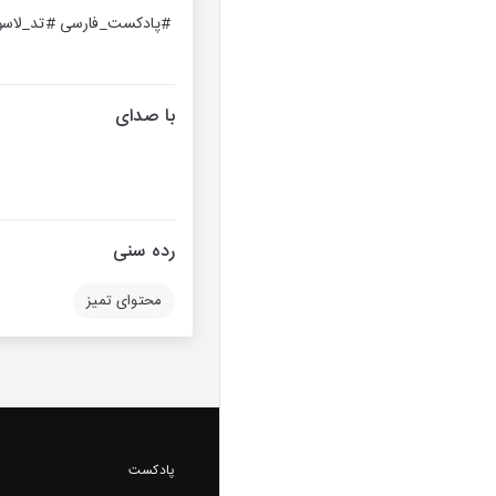
#پادکست_فارسی #تد_لاسو
با صدای
رده سنی
محتوای تمیز
پادکست