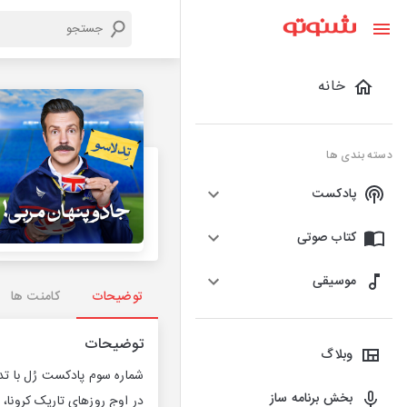
خانه
دسته بندی ها
پادکست
کتاب صوتی
موسیقی
توضیحات
کامنت ها
توضیحات
وبلاگ
شماره سوم پادکست رُل با تد لاسو ! ( kis
بخش برنامه ساز
در اوج روزهای تاریک کرونا،