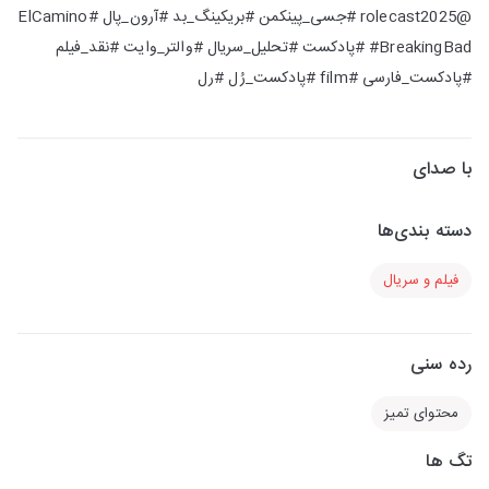
@rolecast2025 #جسی_پینکمن #بریکینگ_بد #آرون_پال #ElCamino
#BreakingBad #پادکست #تحلیل_سریال #والتر_وایت #نقد_فیلم
#پادکست_فارسی #film #پادکست_رُل #رل
با صدای
دسته بندی‌ها
فیلم و سریال
رده سنی
محتوای تمیز
تگ ها