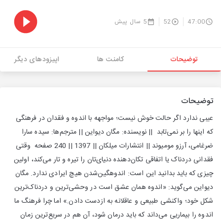
47:00
52
5 سال پیش
توضیحات
کامنت ها
اپیزودهای دیگر
توضیحات
عیبی ندارد اگر حالت خوش نیست؛ مواجهه با اندوه و فقدان در فرهنگی
که اینها را بر نمی‌تابد || نویسنده: مگان دیواین || مترجم‌ها: سیده سارا
ضرغامی، آرزو مومیوند || انتشارات میلکان || 1397 || 240 صفحه وقتی
فقدانی دردناک یا اتفاقی تکان‌دهنده دنیای‌تان را تیره‌ و تار می‌کند، اولین
چیزی که باید بدانید این است: اندوهگین‌شدن هیچ ایرادی ندارد. مگان
دیواین می‌گوید: «اندوه همان عشق است در وحشی‌ترین و دردناک‌ترین
شکل خود؛ واکنشی طبیعی و عاقلانه به ازدست‎ دادن.» اما چرا فرهنگ ما
اندوه را بیماریی می‌داند که باید درمان شود، آن هم در سریع‌ترین زمان