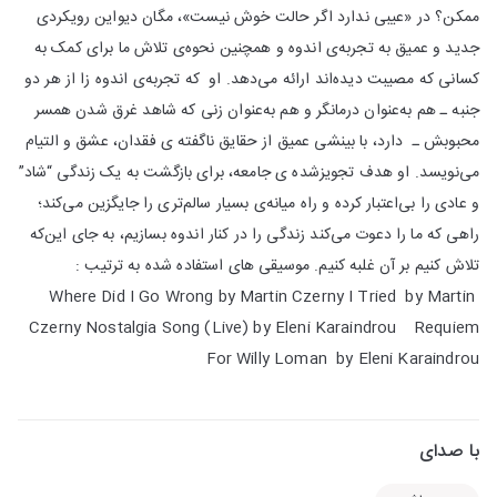
ممکن؟ در «عیبی ندارد اگر حالت خوش نیست»، مگان دیواین رویکردی
جدید و عمیق به تجربه‌ی اندوه و همچنین نحوه‌ی تلاش ما برای کمک به
کسانی‎ که مصیبت دیده‌اند ارائه می‌دهد. او که تجربه‌ی اندوه زا از هر دو
جنبه ـ هم به‌عنوان درمانگر و هم به‌عنوان زنی که شاهد غرق شدن همسر
محبوبش ـ دارد، با بینشی عمیق از حقایق ناگفته ‎ی فقدان، عشق و التیام
می‌نویسد. او هدف تجویزشده‎ ی جامعه، برای بازگشت به یک زندگی “شاد”
و عادی را بی‌اعتبار کرده و راه میانه‌ی بسیار سالم‌تری را جایگزین می‌کند؛
راهی که ما را دعوت می‌کند زندگی را در کنار اندوه بسازیم، به جای این‌که
تلاش کنیم بر آن غلبه کنیم. موسیقی های استفاده شده به ترتیب :
Where Did I Go Wrong by Martin Czerny I Tried by Martin
Czerny Nostalgia Song (Live) by Eleni Karaindrou Requiem
For Willy Loman by Eleni Karaindrou
با صدای