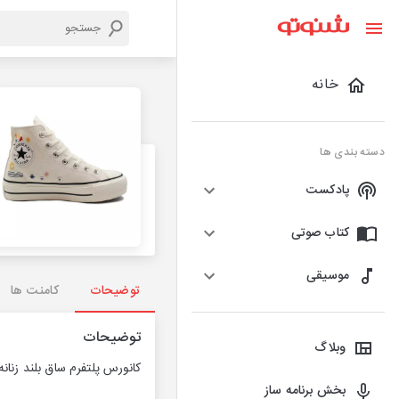
خانه
دسته بندی ها
پادکست
کتاب صوتی
موسیقی
توضیحات
کامنت ها
توضیحات
وبلاگ
کانورس پلتفرم ساق بلند زنانه
بخش برنامه ساز