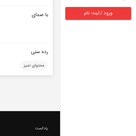
ورود / ثبت نام
با صدای
رده سنی
محتوای تمیز
پادکست