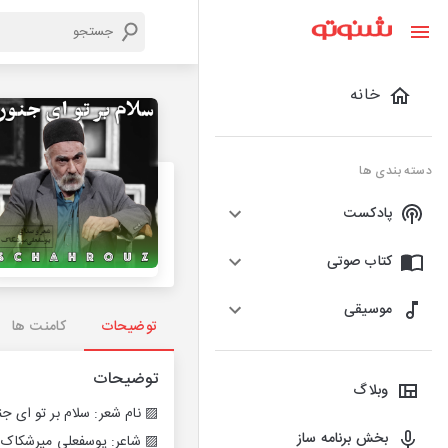
خانه
دسته بندی ها
پادکست
کتاب صوتی
موسیقی
توضیحات
کامنت ها
توضیحات
وبلاگ
▨ نام شعر: سلام بر تو ای جن
بخش برنامه ساز
▨ شاعر: یوسفعلی میرشکاک