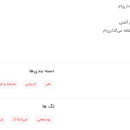
اری‌ام
ِ آشتی
انه می‌گذاری‌ام
دسته بندی‌ها
هنر
تاریخی
جامعه و ف
تگ ها
یوسفعلی
میرشکاک
غز