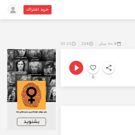
خرید اشتراک
8 ماه پیش
204
03:23
0