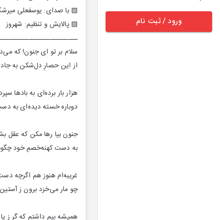
▨ با صدای: یوسفعلی میرش
ورود / ثبت نام
▨ پالایش و تنظیم: شهروز
ــــــــــــــــــــــــــ
سلام بر تو ای جنون! که می‌د
از این حصارِ دل‌شکن به جاده
هزار بار برده‌ای به بادها سپرد
دوباره خسته دیده‌ای به دس
جنون بیا رها مکن که عقل بش
به دست کهنه‌خصمِ خود چگون
غریبه‌ام هنوز هم اگرچه دست
چو مار می‌خزد برون ز آستین ب
همیشه بیم داشتم که گر ز پا 