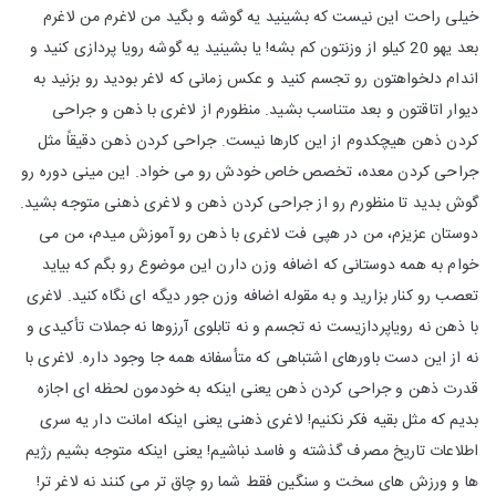
خیلی راحت این نیست که بشینید یه گوشه و بگید من لاغرم من لاغرم
بعد یهو 20 کیلو از وزنتون کم بشه! یا بشینید یه گوشه رویا پردازی کنید و
اندام دلخواهتون رو تجسم کنید و عکس زمانی که لاغر بودید رو بزنید به
دیوار اتاقتون و بعد متناسب بشید. منظورم از لاغری با ذهن و جراحی
کردن ذهن هیچکدوم از این کارها نیست. جراحی کردن ذهن دقیقاً مثل
جراحی کردن معده، تخصص خاص خودش رو می خواد. این مینی دوره رو
گوش بدید تا منظورم رو از جراحی کردن ذهن و لاغری ذهنی متوجه بشید.
دوستان عزیزم، من در هپی فت لاغری با ذهن رو آموزش میدم، من می
خوام به همه دوستانی که اضافه وزن دارن این موضوع رو بگم که بیاید
تعصب رو کنار بزارید و به مقوله اضافه وزن جور دیگه ای نگاه کنید. لاغری
با ذهن نه رویاپردازیست نه تجسم و نه تابلوی آرزوها نه جملات تأکیدی و
نه از این دست باورهای اشتباهی که متأسفانه همه جا وجود داره. لاغری با
قدرت ذهن و جراحی کردن ذهن یعنی اینکه به خودمون لحظه ای اجازه
بدیم که مثل بقیه فکر نکنیم! لاغری ذهنی یعنی اینکه امانت دار یه سری
اطلاعات تاریخ مصرف گذشته و فاسد نباشیم! یعنی اینکه متوجه بشیم رژیم
ها و ورزش های سخت و سنگین فقط شما رو چاق تر می کنند نه لاغر تر!