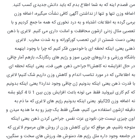
من قصدم اینه که به شما اطلاع بدم که باید دانش جدیدی کسب کنید.
اضافه وزن تنها و تنها از نداشتن آگهی کافی نشأت میگیره، اضافه وزن
برمی گرده به اطلاعات اشتباه و به درد نخوری که همه ما جمع کردیم و با
تعصبی مثال زدنی ازشون محافظت و امانت داری می کنیم. لاغری با ذهن
یعنی دست شستن از این تعصب کورکورانه و به شدت مخرب. لاغری
ذهنی یعنی اینکه لحظه ای با خودمون فکر کنیم که چرا با وجود اینهمه
باشگاه ورزشی و داروهای چربی سوز و رژیم های رنگارنگ، بازهم آمار چاقی
در حال افزایشه نه کاهش!!! جراحی ذهن هپی فت، یعنی اینکه لحظه ای
به اطلاعاتی که در مورد تناسب اندام و کاهش وزن داریم شک کنیم! لاغری
با قدرت ذهن یعنی اینکه بدونیم ژن چاقی وجود ندارد!! یعنی اینکه بدونیم
که کم کاری تیروئید فقط می تونه باعث افزایش وزن بین 1 تا 4 کیلو بشه
نه اضافه وزن 20کیلو. یعنی اینکه بدونیم رژیم های لاغری که ما دَم به
دقیقه ازشون استفاده می کنیم، همگی فقط یک چیز رو به ما هدیه میدن و
اون چیزی نیست جز، نابودی عزت نفس. جراحی کردن ذهن یعنی اینکه
متوجه باشیم، هر موقع که برای کاهش وزن از روش های مرسوم لاغری که
در جامعه وجود داره مثل رژیم ها، دمنوش ها، ورزش های سخت و سنگین،