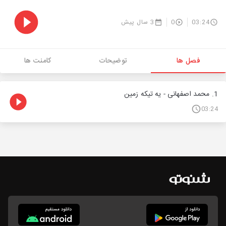
03:24
0
3 سال پیش
فصل ها
توضیحات
کامنت ها
1. محمد اصفهانی - یه تیکه زمین
03:24