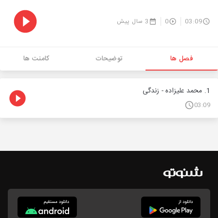
03:09
0
3 سال پیش
فصل ها
توضیحات
کامنت ها
1. محمد علیزاده - زندگی
03:09