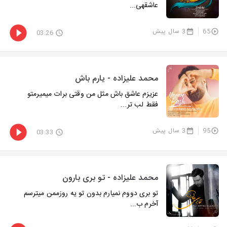
عاشقهی...
65
3 سال پیش
03:26
محمد علیزاده - یارم باش
عزیزم عاشق باش مثل من وقتی برات میمیرمتو
فقط لب تر...
95
3 سال پیش
03:33
محمد علیزاده - تو بری بارون
تو بری دووم نمیارم بدون تو یه روزممن میترسم
آخرم ب...