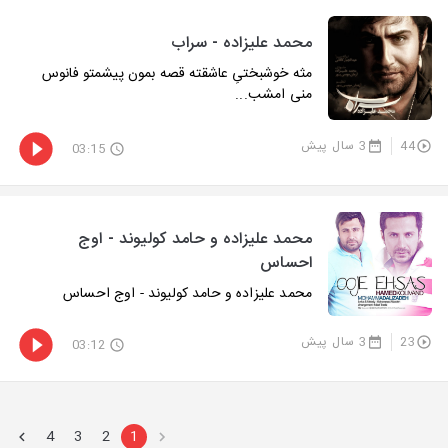
محمد علیزاده - سراب
مثه خوشبختیِ عاشقته قصه بمون پیشمتو فانوس
منی امشب...
44
3 سال پیش
03:15
محمد علیزاده و حامد کولیوند - اوج
احساس
محمد علیزاده و حامد کولیوند - اوج احساس
23
3 سال پیش
03:12
4
3
2
1