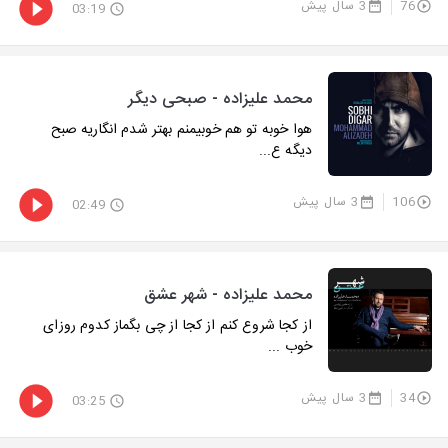
76
3 سال پیش
03:19
محمد علیزاده - صبحی دیگر
هوا خوبه تو هم خوبیمنم بهتر شدم انگاریه صبح
دیگه ع...
106
3 سال پیش
02:49
محمد علیزاده - شهر عشق
از کجا شروع کنم از کجا از چی بگماز کدوم روزای
خوب ...
34
3 سال پیش
03:25