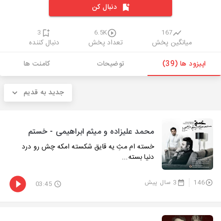
دنبال کن
3
6.5K
167
میانگین پخش
تعداد پخش
دنبال کننده
اپیزود ها (39)
توضیحات
کامنت ها
جدید به قدیم
محمد علیزاده و میثم ابراهیمی - خستم
خسته ام مثِ یه قایق شکسته امکه چش رو درد
دنیا بسته...
146
3 سال پیش
03:45