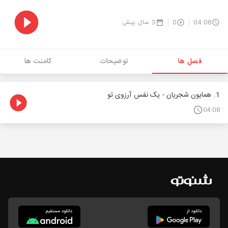
04:08
0
3 سال پیش
فصل ها
توضیحات
کامنت ها
1. همایون شجریان - یک نفس آرزوی تو
04:08