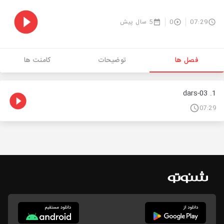
07:29
0
5 سال پیش
فصل ها
توضیحات
کامنت ها
1. dars-03
07:29