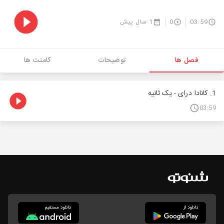
03:59
0
1 سال پیش
فصل ها
توضیحات
کامنت ها
1. کانادا درای - یک ثانیه
03:59