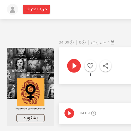
خرید اشتراک
1 سال پیش
0
04:09
1
04:09